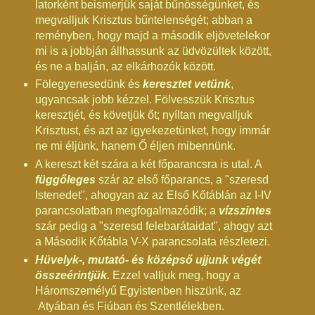
latorként beismerjük saját bűnösségünket, és
megvalljuk Krisztus bűntelenségét; abban a
reményben, hogy majd a második eljövetelekor
mi is a jobbján állhassunk az üdvözültek között,
és ne a balján, az elkárhozók között.
Fölegyenesedünk és
keresztet vetünk
,
ugyancsak jobb kézzel. Fölvesszük Krisztus
keresztjét, és követjük őt; nyíltan megvalljuk
Krisztust, és azt az igyekezetünket, hogy immár
ne mi éljünk, hanem Ő éljen mibennünk.
A kereszt két szára a két főparancsra is utal. A
függőleges
szár az első főparancs, a "szeresd
Istenedet", ahogyan az az Első Kőtáblán az I-IV
parancsolatban megfogalmazódik; a
vízszintes
szár pedig a "szeresd felebarátaidat", ahogy azt
a Második Kőtábla V-X parancsolata részletezi.
Hüvelyk-, mutató- és középső ujjunk végét
összeérintjük.
Ezzel valljuk meg, hogy a
Háromszemélyű Egyistenben hiszünk, az
Atyában és Fiúban és Szentlélekben.