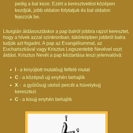
pedig a bal keze. Ezért a keresztvetést középen
kezdjük, jobb oldalon folytatjuk és bal oldalon
fejezzük be.
Liturgián áldásosztáskor a pap balról jobbra rajzol keresztet,
hogy a hívek azzal szinkronban, tükörképben jobbról balra
tudják azt fogadni. A pap az Evangéliummal, az
Eucharisztiával vagy Krisztus Legszentebb Nevével oszt
áldást. Krisztus Nevét a pap kéztartása teszi jelenvalóvá:
I
- a kinyújtott mutatóujj felfelé mutat
C
- a középső ujj enyhén behajlik
X
- a gyűrűsujj utolsó percét a hüvelykujj
keresztezi
C
- a kisujj enyhén behajlik