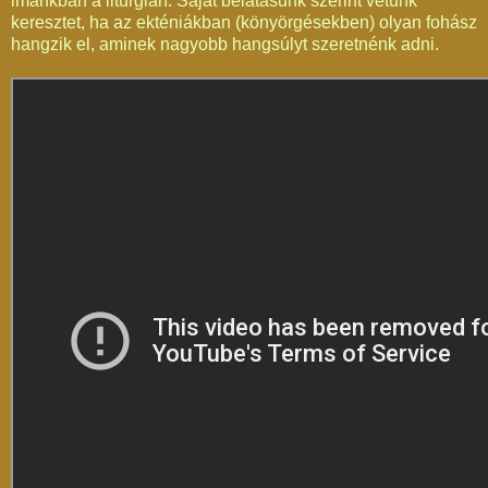
imánkban a liturgián. Saját belátásunk szerint vetünk
keresztet, ha az ekténiákban (könyörgésekben) olyan fohász
hangzik el, aminek nagyobb hangsúlyt szeretnénk adni.