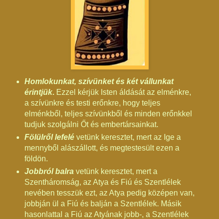
Homlokunkat, szívünket és két vállunkat
érintjük
.
Ezzel kérjük Isten áldását az elménkre,
a szívünkre és testi erőnkre, hogy teljes
elménkből, teljes szívünkből és minden erőnkkel
tudjuk szolgálni Őt és embertársainkat.
Fölülről lefelé
vetünk keresztet, mert az Ige a
mennyből alászállott, és megtestesült ezen a
földön.
Jobbról balra
vetünk keresztet, mert a
Szentháromság, az Atya és Fiú és Szentlélek
nevében tesszük ezt, az Atya pedig középen van,
jobbján ül a Fiú és balján a Szentlélek. Másik
hasonlattal a Fiú az Atyának jobb-, a Szentlélek